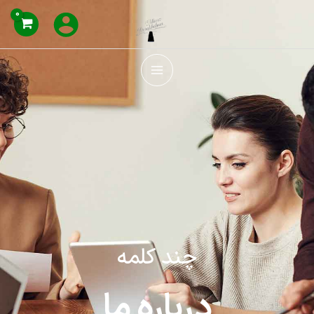
رش
ه
حتوا
چند کلمه
درباره ما