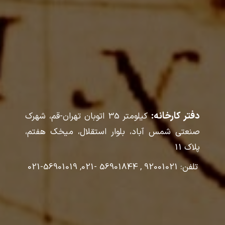
دفتر کارخانه:
کیلومتر 35 اتوبان تهران-قم، شهرک
صنعتی شمس آباد، بلوار استقلال، میخک هفتم،
پلاک 11
تلفن: 92001021 , 56901844 -021, 56901019-021