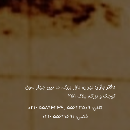
دفتر بازار:
تهران، بازار بزرگ، ما بین چهار سوق
کوچک و بزرگ، پلاک
251
تلفن: 55623509 , 55894244 -021
فکس: 55620691 -021