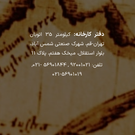
دفتر کارخانه:
کیلومتر 35 اتوبان
تهران-قم، شهرک صنعتی شمس آباد،
بلوار استقلال، میخک هفتم، پلاک 11
تلفن: 92001021 , 56901844 -021,
56901019-021