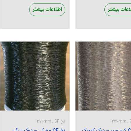
اعات بیشتر
اطلاعات بیشتر
نخ CF ـ 270mm
نخ CF کرم سیر – دوک کوچک
نخ CF مشکی – دوک بزرگ