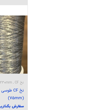
نخ CF ـ 230mm
نخ CF طو
(75mm)
سفارش بگذارید