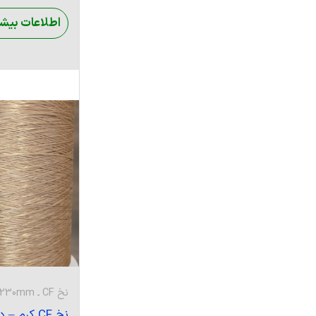
اطلاعات بیشت
نخ CF ـ 230mm
نخ CF کرم