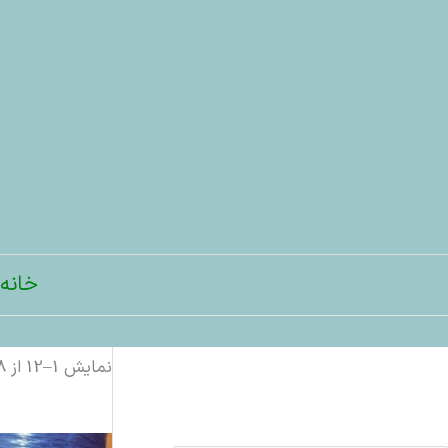
رش
ه
حتوا
خانه
نمایش 1–12 از 18 نتیجه