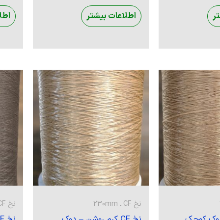
ر
اطلاعات بیشتر
اطل
نخ CF ـ 230mm
نخ CF ـ 230mm
 – دوک کوچک
نخ CF کرم روشن – دوک