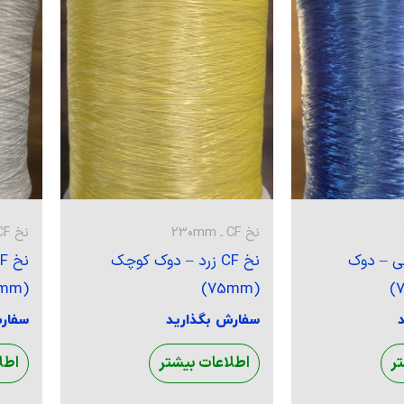
نخ CF ـ 230mm
نخ CF ـ 270mm
شالی – دوک
نخ CF زرد – دوک کوچک
(90mm)
(75mm)
سفارش بگذارید
سفار
ر
اطلاعات بیشتر
اطل