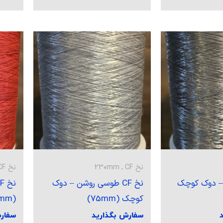
نخ CF ـ 230mm
نخ CF ـ 230mm
سی – دوک کوچک
نخ CF طوسی روشن – دوک
کوچک (75mm)
(75mm)
سفارش بگذارید
سفار