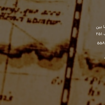
ا بین
ک
251
, 55894244