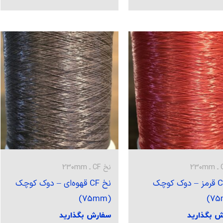
نخ CF ـ 230mm
نخ CF قرمز – دوک کوچک
نخ CF قهوه‌ای – دوک کوچک
(75mm)
ش بگذارید
سفارش بگذارید