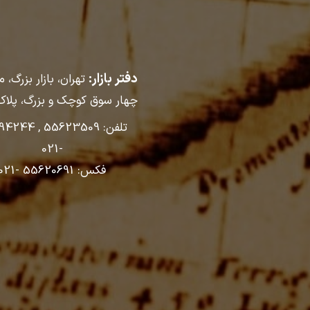
دفتر بازار:
تهران، بازار بزرگ، م
چهار سوق کوچک و بزرگ، پلا
تلفن: 55623509 
-021
فکس: 55620691 -021