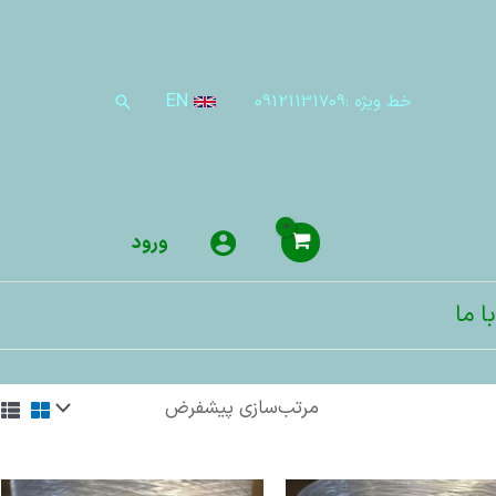
EN
خط ویژه :09121131709
جستجو
ورود
ا ما