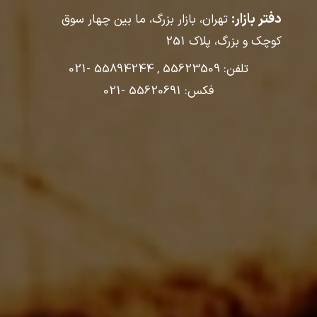
دفتر بازار:
تهران، بازار بزرگ، ما بین چهار سوق
کوچک و بزرگ، پلاک
251
تلفن: 55623509 , 55894244 -021
فکس: 55620691 -021