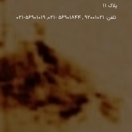
پلاک 11
تلفن: 92001021 , 56901844 -021, 56901019-021